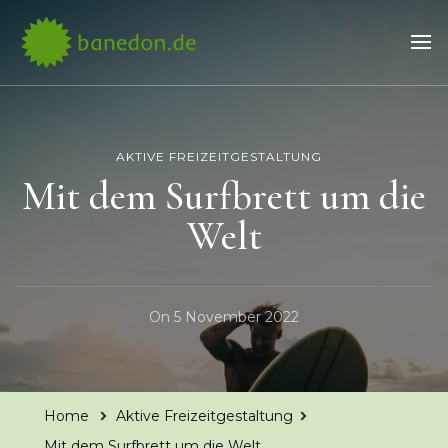
Banedon.de
die coolsten Hobbys und Freizeitaktivitäten
AKTIVE FREIZEITGESTALTUNG
Mit dem Surfbrett um die
Welt
On
5 November 2022
Home
Aktive Freizeitgestaltung
Mit dem Surfbrett um die Welt