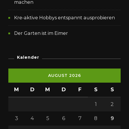
machen
Kre-aktive Hobbys entspannt ausprobieren
Der Garten ist im Eimer
Kalender
AUGUST 2026
M
D
M
D
F
S
S
1
2
3
4
5
6
7
8
9