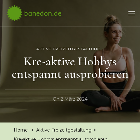
Banedon.de
die coolsten Hobbys und Freizeitaktivitäten
AKTIVE FREIZEITGESTALTUNG
Kre-aktive Hobbys
entspannt ausprobieren
On
2 März 2024
Home
Aktive Freizeitgestaltung
Kre-aktive Hobbys entspannt ausprobieren